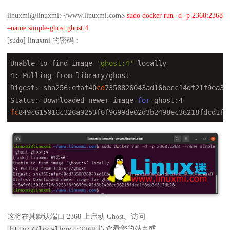
linuxmi@linuxmi:~/www.linuxmi.com$
sudo docker run -d -p 2368:2368
–name simple-ghost ghost:4
[sudo] linuxmi 的密码：
Unable to find image 
'ghost:4'
 locally

4: Pulling from library/ghost

Digest: sha256:efaf40
cd
7358826043ad16becc14df21f9ea3a
Status: Downloaded newer image 
for
fc
849c615016c326a9253f6f9699de02d3b2498ec36218fdcd1f8
这将在其默认端口 2368 上启动 Ghost。访问
以查看您的站点或
http://localhost:2368