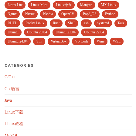
Linux Lite
Linux Mint
Linux命令
Manjaro
MX Linux
Nginx
Nitrux
Nvidia
OpenCV
Pop!_OS
Python
RHEL
Rocky Linux
Rust
Shell
ssh
systemd
Tails
Ubuntu
Ubuntu 20.04
Ubuntu 21.04
Ubuntu 22.04
Ubuntu 24.04
Vim
VirtualBox
VS Code
Wine
WSL
CATEGORIES
C/C++
Go 语言
Java
Linux下载
Linux教程
MySQL