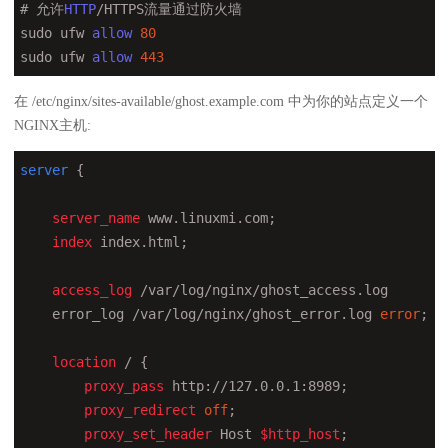
# 允许
HTTP
/HTTPS流量通过防火墙

sudo ufw 
allow
80
sudo ufw 
allow
443
在 /etc/nginx/sites-available/ghost.example.com 中为你的站点定义一个
NGINX主机:
server
 {

server_name
 www.linuxmi.com;

index
 index.html;

access_log
 /var/log/nginx/ghost_access.log

    error_log /var/log/nginx/ghost_error.log 
error
;

location
 / {

proxy_pass
 http://127.0.0.1:8989;

proxy_redirect
off
;

proxy_set_header
 Host 
$http_host
;
