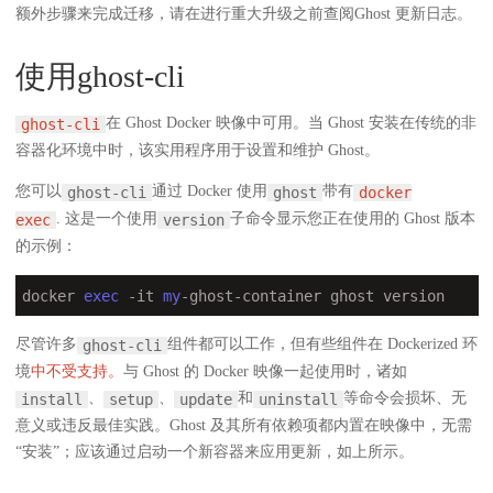
额外步骤来完成迁移，请在进行重大升级之前查阅Ghost 更新日志。
使用ghost-cli
在 Ghost Docker 映像中可用。当 Ghost 安装在传统的非
ghost-cli
容器化环境中时，该实用程序用于设置和维护 Ghost。
您可以
通过 Docker 使用
带有
ghost-cli
ghost
docker
. 这是一个使用
子命令显示您正在使用的 Ghost 版本
exec
version
的示例：
docker 
exec
 -it 
my
-ghost-container ghost version
尽管许多
组件都可以工作，但有些组件在 Dockerized 环
ghost-cli
境
中不受支持。
与 Ghost 的 Docker 映像一起使用时，诸如
、
、
和
等命令会损坏、无
install
setup
update
uninstall
意义或违反最佳实践。Ghost 及其所有依赖项都内置在映像中，无需
“安装”；应该通过启动一个新容器来应用更新，如上所示。