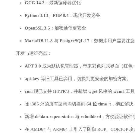
GCC 14.2
：最新编译器优化
Python 3.13
、
PHP 8.4
：现代开发必备
OpenSSL 3.5
：加密通信更安全
MariaDB 11.8
与
PostgreSQL 17
：数据库用户需要注意升
开发与运维亮点：
APT 3.0
成为默认包管理器，带来彩色列式界面（红色=删除
apt-key
等旧工具已弃用，切换到更安全的加密方案。
curl
现已支持
HTTP/3
，并新增 wget 风格的
wcurl
工具
除 i386 外的所有架构均切换到
64 位 time_t
，彻底解决
新增
debian-repro-status
与
rebuilderd
，方便验证软件
在 AMD64 与 ARM64 上引入了防御 ROP、COP/JO