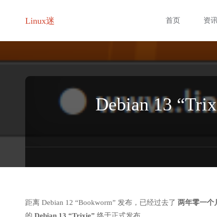
跳
Linux迷
首页
资
转
至
内
Debian 13
容
距离 Debian 12 “Bookworm” 发布，已经过去了
两年零一个月
的
Debian 13 “Trixie”
终于正式发布。