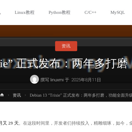
讯
Linux教程
Python教程
C/C++
MySQL
资讯
 “Trixie” 正式发布：两年
撰写
linuxmi
于
2025年8月11日
首
资讯
Debian 13 “Trixie” 正式发布：两年多打磨，功能全面升
页
又 29 天
。在这段时间里，开发者们持续投入，精雕细琢，如今，