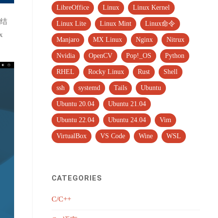
LibreOffice
Linux
Linux Kernel
的结
Linux Lite
Linux Mint
Linux命令
x
Manjaro
MX Linux
Nginx
Nitrux
Nvidia
OpenCV
Pop!_OS
Python
RHEL
Rocky Linux
Rust
Shell
ssh
systemd
Tails
Ubuntu
Ubuntu 20.04
Ubuntu 21.04
Ubuntu 22.04
Ubuntu 24.04
Vim
VirtualBox
VS Code
Wine
WSL
CATEGORIES
C/C++