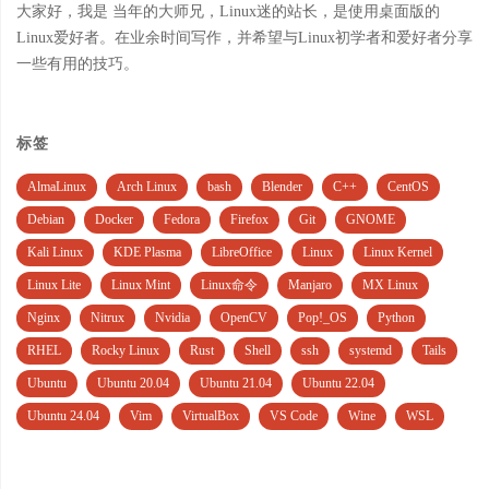
大家好，我是 当年的大师兄，Linux迷的站长，是使用桌面版的
Linux爱好者。在业余时间写作，并希望与Linux初学者和爱好者分享
一些有用的技巧。
标签
AlmaLinux
Arch Linux
bash
Blender
C++
CentOS
Debian
Docker
Fedora
Firefox
Git
GNOME
Kali Linux
KDE Plasma
LibreOffice
Linux
Linux Kernel
Linux Lite
Linux Mint
Linux命令
Manjaro
MX Linux
Nginx
Nitrux
Nvidia
OpenCV
Pop!_OS
Python
RHEL
Rocky Linux
Rust
Shell
ssh
systemd
Tails
Ubuntu
Ubuntu 20.04
Ubuntu 21.04
Ubuntu 22.04
Ubuntu 24.04
Vim
VirtualBox
VS Code
Wine
WSL