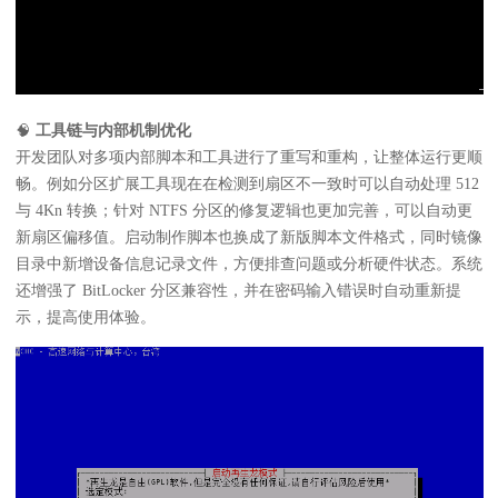
🧠
工具链与内部机制优化
开发团队对多项内部脚本和工具进行了重写和重构，让整体运行更顺
畅。例如分区扩展工具现在在检测到扇区不一致时可以自动处理 512
与 4Kn 转换；针对 NTFS 分区的修复逻辑也更加完善，可以自动更
新扇区偏移值。启动制作脚本也换成了新版脚本文件格式，同时镜像
目录中新增设备信息记录文件，方便排查问题或分析硬件状态。系统
还增强了 BitLocker 分区兼容性，并在密码输入错误时自动重新提
示，提高使用体验。