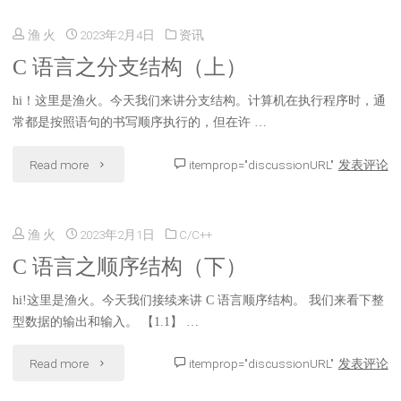
构
渔 火
2023年2月4日
资讯
言
（上）"
C 语言之分支结构（上）
之
hi！这里是渔火。今天我们来讲分支结构。计算机在执行程序时，通
分
常都是按照语句的书写顺序执行的，但在许 …
支
"C
Read more
itemprop="discussionURL"
发表评论
结
语
构
渔 火
2023年2月1日
C/C++
言
（下）"
C 语言之顺序结构（下）
之
hi!这里是渔火。今天我们接续来讲 C 语言顺序结构。 我们来看下整
分
型数据的输出和输入。 【1.1】 …
支
"C
Read more
itemprop="discussionURL"
发表评论
结
语