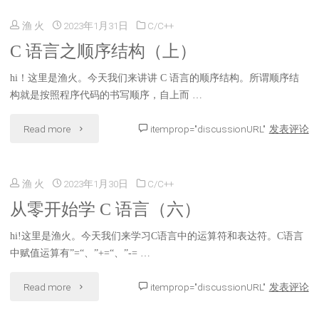
构
渔 火
2023年1月31日
C/C++
言
（上）"
C 语言之顺序结构（上）
之
hi！这里是渔火。今天我们来讲讲 C 语言的顺序结构。所谓顺序结
顺
构就是按照程序代码的书写顺序，自上而 …
序
"C
Read more
itemprop="discussionURL"
发表评论
结
语
构
渔 火
2023年1月30日
C/C++
言
（下）"
从零开始学 C 语言（六）
之
hi!这里是渔火。今天我们来学习C语言中的运算符和表达符。C语言
顺
中赋值运算有”=“、”+=“、”-= …
序
"从
Read more
itemprop="discussionURL"
发表评论
结
零