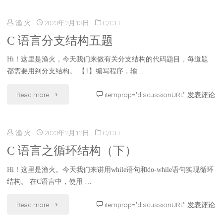
渔 火
2023年2月13日
C/C++
C 语言分支结构五题
Hi！这里是渔火，今天我们来做有关分支结构的代码题目，每道题
都需要用到分支结构。 【1】编写程序，输 …
"C
Read more
itemprop="discussionURL"
发表评论
语
渔 火
2023年2月12日
C/C++
言
C 语言之循环结构（下）
分
Hi！这里是渔火。今天我们来讲用while语句和do-while语句实现循环
支
结构。 在C语言中，使用 …
结
"C
Read more
itemprop="discussionURL"
发表评论
构