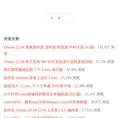
言
开
（五）"
1
2
始
文
学
浏览次数
C
章
Ubuntu 22.04 更换国内源 清华源 阿里源 中科大源 163源
- 135,957 浏
语
分
览
言
Ubuntu 22.04 终于支持 MS RDP 协议进行远程桌面控制
- 57,150 浏览
页
我们推荐最稳定的 5 个 Linux 发行版
- 33,991 浏览
（四）"
如何在 Android 设备上运行 Linux
- 25,210 浏览
超级强大！Linux 下 6 个终极 SSH 客户端
- 22,389 浏览
12个针对Linux和编程的最佳文本编辑器[2021版]
- 21,431 浏览
CutefishOS：媲美macOS的Manjaro Linux社区体验版
- 20,872 浏览
如何在 Ubuntu 20.04/22.04 上安装 GCC 编译器
- 17,921 浏览