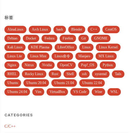
标签
AlmaLinux
Arch Linux
bash
Blender
C++
CentOS
Debian
Docker
Fedora
Firefox
Git
GNOME
Kali Linux
KDE Plasma
LibreOffice
Linux
Linux Kernel
Linux Lite
Linux Mint
Linux命令
Manjaro
MX Linux
Nginx
Nitrux
Nvidia
OpenCV
Pop!_OS
Python
RHEL
Rocky Linux
Rust
Shell
ssh
systemd
Tails
Ubuntu
Ubuntu 20.04
Ubuntu 21.04
Ubuntu 22.04
Ubuntu 24.04
Vim
VirtualBox
VS Code
Wine
WSL
CATEGORIES
C/C++