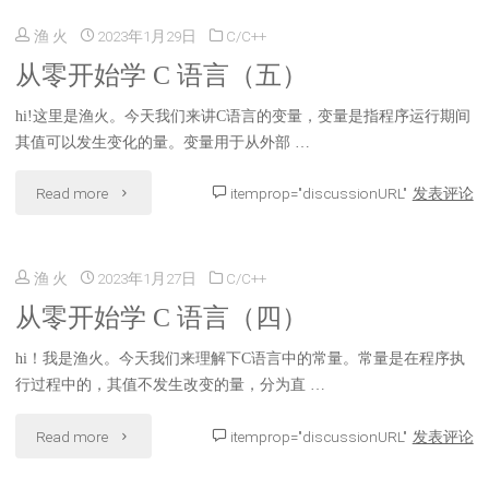
构
渔 火
2023年1月29日
C/C++
开
（上）"
从零开始学 C 语言（五）
始
hi!这里是渔火。今天我们来讲C语言的变量，变量是指程序运行期间
学
其值可以发生变化的量。变量用于从外部 …
C
"从
Read more
itemprop="discussionURL"
发表评论
语
零
言
渔 火
2023年1月27日
C/C++
开
（六）"
从零开始学 C 语言（四）
始
hi！我是渔火。今天我们来理解下C语言中的常量。常量是在程序执
学
行过程中的，其值不发生改变的量，分为直 …
C
"从
Read more
itemprop="discussionURL"
发表评论
语
零