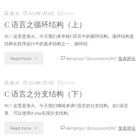
语
五
渔 火
2023年2月8日
C/C++
言
题"
C 语言之循环结构（上）
之
Hi！这里是渔火。今天我们来学校C语言中的循环结构。循环结构是
循
结构化程序设计中的基本结构之一。循环结 …
环
"C
Read more
itemprop="discussionURL"
发表评论
结
语
构
渔 火
2023年2月5日
C/C++
言
（下）"
C 语言之分支结构（下）
之
Hi！这里是渔火。今天我们继续来讲C语言的分支结构。在C语言
循
里，可以使用if-else实现分支结构。 …
环
"C
Read more
itemprop="discussionURL"
发表评论
结
语