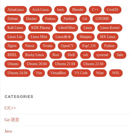
AlmaLinux
Arch Linux
bash
Blender
C++
CentOS
Debian
Docker
Fedora
Firefox
Git
GNOME
Kali Linux
KDE Plasma
LibreOffice
Linux
Linux Kernel
Linux Lite
Linux Mint
Linux命令
Manjaro
MX Linux
Nginx
Nitrux
Nvidia
OpenCV
Pop!_OS
Python
RHEL
Rocky Linux
Rust
Shell
ssh
systemd
Tails
Ubuntu
Ubuntu 20.04
Ubuntu 21.04
Ubuntu 22.04
Ubuntu 24.04
Vim
VirtualBox
VS Code
Wine
WSL
CATEGORIES
C/C++
Go 语言
Java